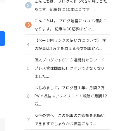
6回
こんにちは。ブログを作って2ヶ月ほどた
2
ちます。記事数は10本ほどです。…
こんにちは。 ブログ運営について相談に
3
なります。 記事は30記事ほどで…
【ページ内リンクの使い方について】 僕
4
の記事は1万字を越える長文記事にな…
個人ブログですが、３週間前からワード
5
プレス管理画面にログインできなくなり
ました…
はじめまして。ブログ歴１年。月間２万
6
PVで収益はアフィリエイト報酬が月間12
万…
女性の方へ この記事のご感想をお願い
7
できますでしょうかお世話になり…