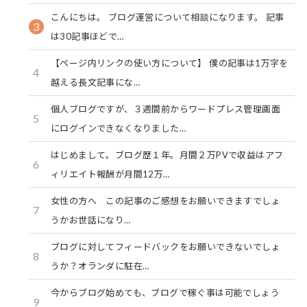
こんにちは。 ブログ運営について相談になります。 記事
3
は30記事ほどで…
【ページ内リンクの使い方について】 僕の記事は1万字を
4
越える長文記事にな…
個人ブログですが、３週間前からワードプレス管理画面
5
にログインできなくなりました…
はじめまして。ブログ歴１年。月間２万PVで収益はアフ
6
ィリエイト報酬が月間12万…
女性の方へ この記事のご感想をお願いできますでしょ
7
うかお世話になり…
ブログに対してフィードバックをお願いできないでしょ
8
うか？オランダに駐在…
今からブログ始めても、ブログで稼ぐ事は可能でしょう
9