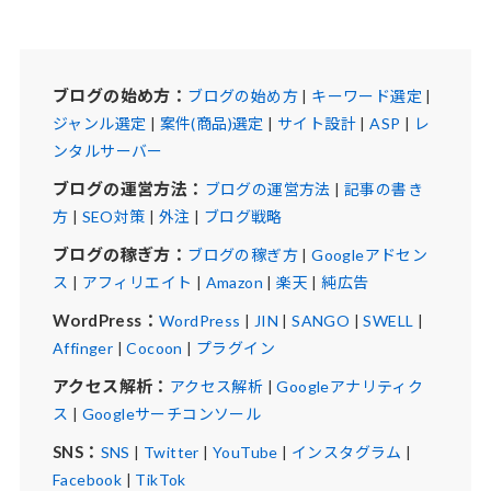
ブログの始め方：
ブログの始め方
|
キーワード選定
|
ジャンル選定
|
案件(商品)選定
|
サイト設計
|
ASP
|
レ
ンタルサーバー
ブログの運営方法：
ブログの運営方法
|
記事の書き
方
|
SEO対策
|
外注
|
ブログ戦略
ブログの稼ぎ方：
ブログの稼ぎ方
|
Googleアドセン
ス
|
アフィリエイト
|
Amazon
|
楽天
|
純広告
WordPress：
WordPress
|
JIN
|
SANGO
|
SWELL
|
Affinger
|
Cocoon
|
プラグイン
アクセス解析：
アクセス解析
|
Googleアナリティク
ス
|
Googleサーチコンソール
SNS：
SNS
|
Twitter
|
YouTube
|
インスタグラム
|
Facebook
|
TikTok