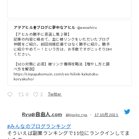
アヲアヒル🐥ブログに夢中なアヒル
@awoahiru
【アヒルの勝手に恩返し第２弾】
記事の内容と絡めて、主に被リンクをいただいたブログ
仲間をご紹介。前回同様応募ではなく勝手に紹介。勝手
に紹介やめてー！という方は、お手数ですがこっそりDM
ください。
【SEO対策に必須】被リンク獲得攻略法【増やし方と調
べ方を解説】
https://sinpapakomuin.com/seo-hilink-kakutoku-
koryakuho/
Twitter
0
2
Ryu@自由人.com
@jiyujin_ryu
·
17 10月 2021
#みんなのブログランキング
;
そういえば副業ランキングで11位にランクインしてま