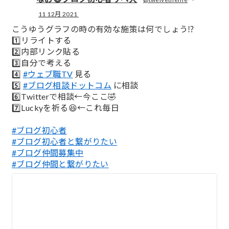
11 12月 2021
;
こうゆうグラフの時の有効な施策は何でしょう⁉️
1️⃣リライトする
2️⃣内部リンク貼る
3️⃣自分で考える
4️⃣
#ウェブ職TV
見る
5️⃣
#ブログ相談ドットコム
に相談
6️⃣Twitterで相談←今ここ🤣
7️⃣Luckyを祈る😆←これ毎日
#ブログ初心者
#ブログ初心者と繋がりたい
#ブログ仲間募集中
#ブログ仲間と繋がりたい