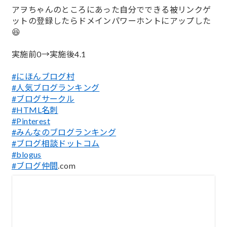
;
アヲちゃんのところにあった自分でできる被リンクゲ
ットの登録したらドメインパワーホントにアップした
😆
実施前0→実施後4.1
#にほんブログ村
#人気ブログランキング
#ブログサークル
#HTML名刺
#Pinterest
#みんなのブログランキング
#ブログ相談ドットコム
#blogus
#ブログ仲間
.com