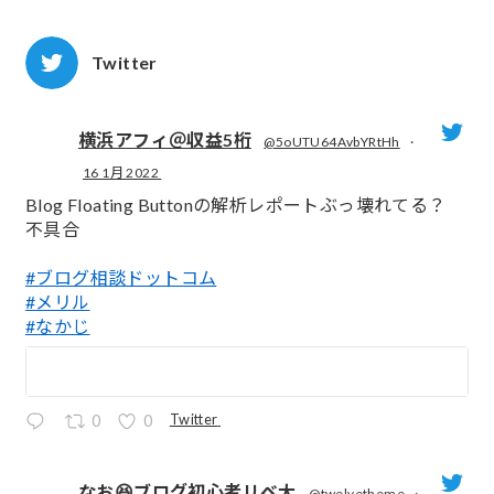
Twitter
横浜アフィ＠収益5桁
@5oUTU64AvbYRtHh
·
16 1月 2022
;
Blog Floating Buttonの解析レポートぶっ壊れてる？
不具合
#ブログ相談ドットコム
#メリル
#なかじ
Twitter
0
0
なお😆ブログ初心者リベ大
@twelvetheme
·