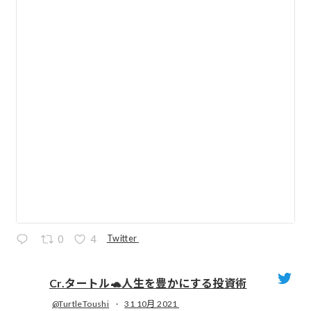
Twitter
0
4
Cr.タートル🐢人生を豊かにする投資術
@TurtleToushi
·
31 10月 2021