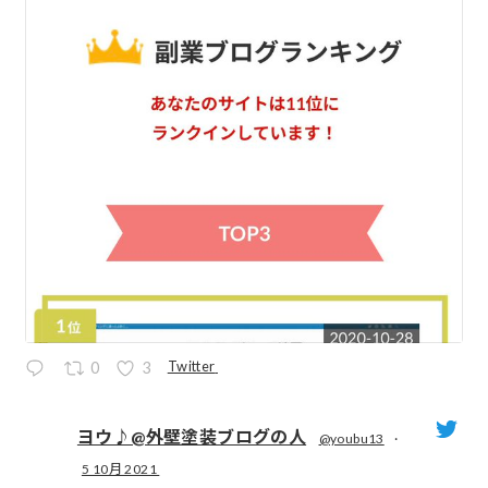
Twitter
0
3
ヨウ♪@外壁塗装ブログの人
@youbu13
·
5 10月 2021
;