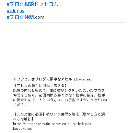
#ブログ相談ドットコム
#blogus
#ブログ仲間
.com
アヲアヒル🐥ブログに夢中なアヒル
@awoahiru
【アヒルの勝手に恩返し第２弾】
記事の内容と絡めて、主に被リンクをいただいたブログ
仲間をご紹介。前回同様応募ではなく勝手に紹介。勝手
に紹介やめてー！という方は、お手数ですがこっそりDM
ください。
【SEO対策に必須】被リンク獲得攻略法【増やし方と調
べ方を解説】
https://sinpapakomuin.com/seo-hilink-kakutoku-
koryakuho/