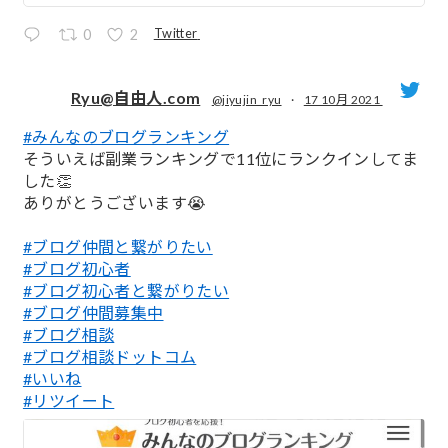
Twitter
0
2
Ryu@自由人.com
@jiyujin_ryu
·
17 10月 2021
#みんなのブログランキング
;
そういえば副業ランキングで11位にランクインしてま
した👏
ありがとうございます😭
#ブログ仲間と繋がりたい
#ブログ初心者
#ブログ初心者と繋がりたい
#ブログ仲間募集中
#ブログ相談
#ブログ相談ドットコム
#いいね
#リツイート