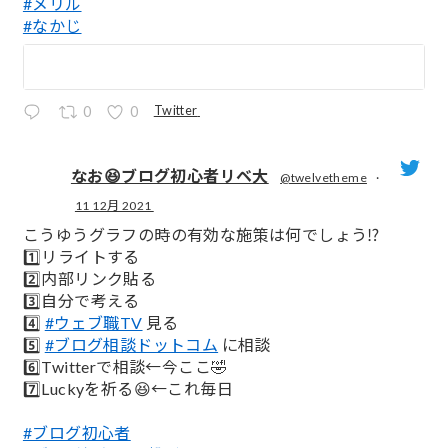
#メリル
#なかじ
Twitter
0
0
なお😆ブログ初心者リベ大
@twelvetheme
·
11 12月 2021
;
こうゆうグラフの時の有効な施策は何でしょう⁉️
1️⃣リライトする
2️⃣内部リンク貼る
3️⃣自分で考える
4️⃣
#ウェブ職TV
見る
5️⃣
#ブログ相談ドットコム
に相談
6️⃣Twitterで相談←今ここ🤣
7️⃣Luckyを祈る😆←これ毎日
#ブログ初心者