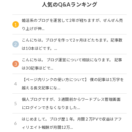
人気のQ&Aランキング
婚活系のブログを運営して2年が経ちますが、ぜんぜん売
1
り上げが伸…
こんにちは。ブログを作って2ヶ月ほどたちます。記事数
2
は10本ほどです。…
こんにちは。 ブログ運営について相談になります。 記事
3
は30記事ほどで…
【ページ内リンクの使い方について】 僕の記事は1万字を
4
越える長文記事にな…
個人ブログですが、３週間前からワードプレス管理画面
5
にログインできなくなりました…
はじめまして。ブログ歴１年。月間２万PVで収益はアフ
6
ィリエイト報酬が月間12万…