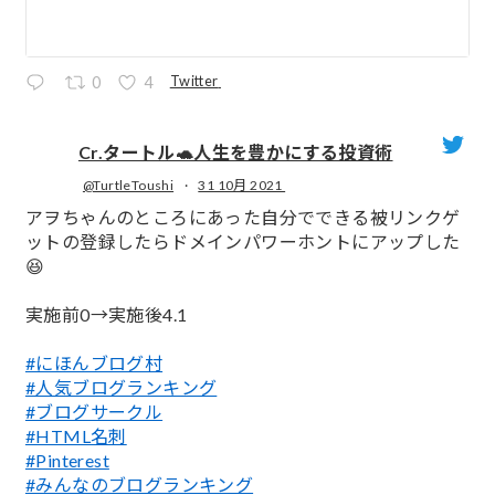
Twitter
0
4
Cr.タートル🐢人生を豊かにする投資術
@TurtleToushi
·
31 10月 2021
;
アヲちゃんのところにあった自分でできる被リンクゲ
ットの登録したらドメインパワーホントにアップした
😆
実施前0→実施後4.1
#にほんブログ村
#人気ブログランキング
#ブログサークル
#HTML名刺
#Pinterest
#みんなのブログランキング