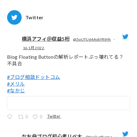
Twitter
横浜アフィ＠収益5桁
@5oUTU64AvbYRtHh
·
16 1月 2022
;
Blog Floating Buttonの解析レポートぶっ壊れてる？
不具合
#ブログ相談ドットコム
#メリル
#なかじ
Twitter
0
0
なお😆ブログ初心者リベ大
@twelvetheme
·