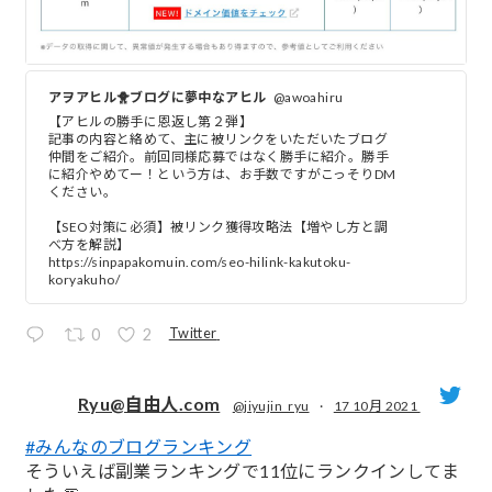
アヲアヒル🐥ブログに夢中なアヒル
@awoahiru
【アヒルの勝手に恩返し第２弾】
記事の内容と絡めて、主に被リンクをいただいたブログ
仲間をご紹介。前回同様応募ではなく勝手に紹介。勝手
に紹介やめてー！という方は、お手数ですがこっそりDM
ください。
【SEO対策に必須】被リンク獲得攻略法【増やし方と調
べ方を解説】
https://sinpapakomuin.com/seo-hilink-kakutoku-
koryakuho/
Twitter
0
2
Ryu@自由人.com
@jiyujin_ryu
·
17 10月 2021
#みんなのブログランキング
;
そういえば副業ランキングで11位にランクインしてま