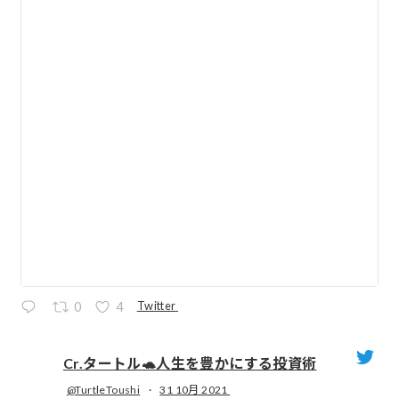
Twitter
0
4
Cr.タートル🐢人生を豊かにする投資術
@TurtleToushi
·
31 10月 2021