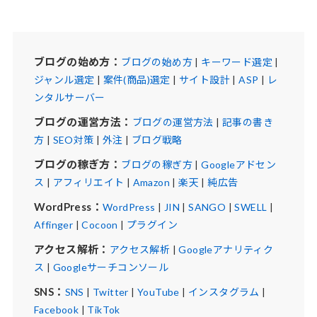
ブログの始め方：
ブログの始め方
|
キーワード選定
|
ジャンル選定
|
案件(商品)選定
|
サイト設計
|
ASP
|
レ
ンタルサーバー
ブログの運営方法：
ブログの運営方法
|
記事の書き
方
|
SEO対策
|
外注
|
ブログ戦略
ブログの稼ぎ方：
ブログの稼ぎ方
|
Googleアドセン
ス
|
アフィリエイト
|
Amazon
|
楽天
|
純広告
WordPress：
WordPress
|
JIN
|
SANGO
|
SWELL
|
Affinger
|
Cocoon
|
プラグイン
アクセス解析：
アクセス解析
|
Googleアナリティク
ス
|
Googleサーチコンソール
SNS：
SNS
|
Twitter
|
YouTube
|
インスタグラム
|
Facebook
|
TikTok