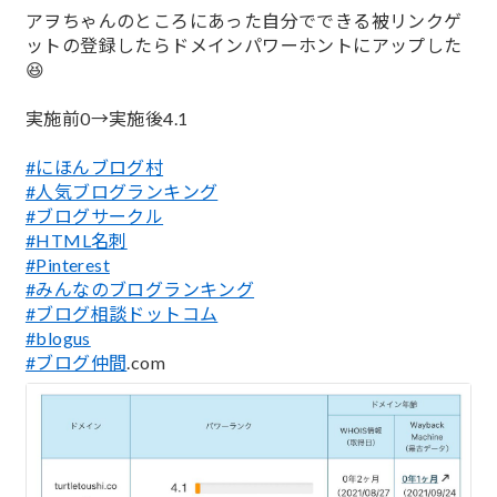
;
アヲちゃんのところにあった自分でできる被リンクゲ
ットの登録したらドメインパワーホントにアップした
😆
実施前0→実施後4.1
#にほんブログ村
#人気ブログランキング
#ブログサークル
#HTML名刺
#Pinterest
#みんなのブログランキング
#ブログ相談ドットコム
#blogus
#ブログ仲間
.com