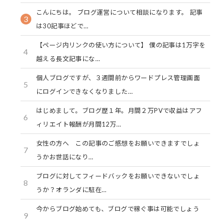
こんにちは。 ブログ運営について相談になります。 記事
3
は30記事ほどで…
【ページ内リンクの使い方について】 僕の記事は1万字を
4
越える長文記事にな…
個人ブログですが、３週間前からワードプレス管理画面
5
にログインできなくなりました…
はじめまして。ブログ歴１年。月間２万PVで収益はアフ
6
ィリエイト報酬が月間12万…
女性の方へ この記事のご感想をお願いできますでしょ
7
うかお世話になり…
ブログに対してフィードバックをお願いできないでしょ
8
うか？オランダに駐在…
今からブログ始めても、ブログで稼ぐ事は可能でしょう
9