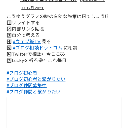
11 12月 2021
;
こうゆうグラフの時の有効な施策は何でしょう⁉️
1️⃣リライトする
2️⃣内部リンク貼る
3️⃣自分で考える
4️⃣
#ウェブ職TV
見る
5️⃣
#ブログ相談ドットコム
に相談
6️⃣Twitterで相談←今ここ🤣
7️⃣Luckyを祈る😆←これ毎日
#ブログ初心者
#ブログ初心者と繋がりたい
#ブログ仲間募集中
#ブログ仲間と繋がりたい