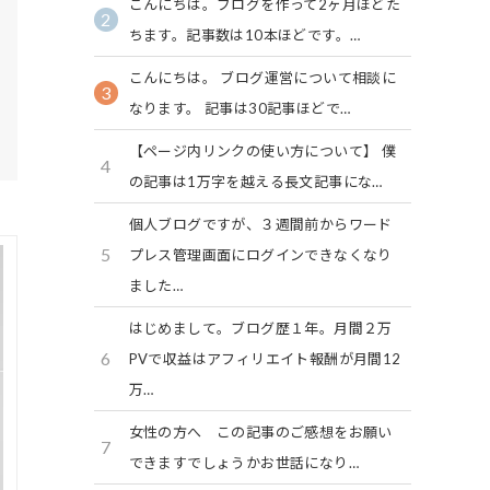
こんにちは。ブログを作って2ヶ月ほどた
2
ちます。記事数は10本ほどです。…
こんにちは。 ブログ運営について相談に
3
なります。 記事は30記事ほどで…
【ページ内リンクの使い方について】 僕
4
の記事は1万字を越える長文記事にな…
個人ブログですが、３週間前からワード
5
プレス管理画面にログインできなくなり
ました…
はじめまして。ブログ歴１年。月間２万
6
PVで収益はアフィリエイト報酬が月間12
万…
女性の方へ この記事のご感想をお願い
7
できますでしょうかお世話になり…