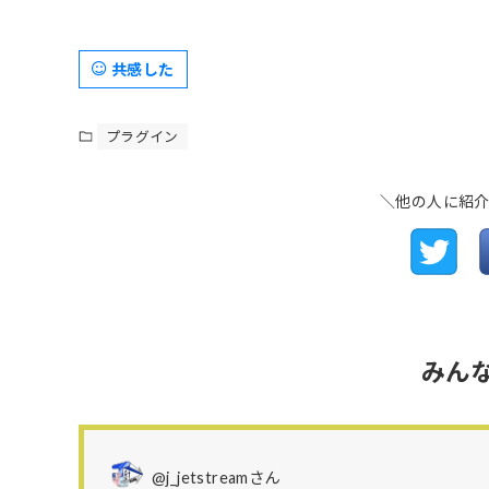
共感した
プラグイン
＼他の人に紹
みん
@j_jetstreamさん