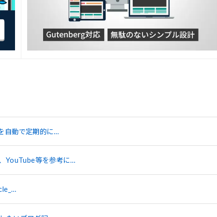
プを自動で定期的に…
ouTube等を参考に…
e_…