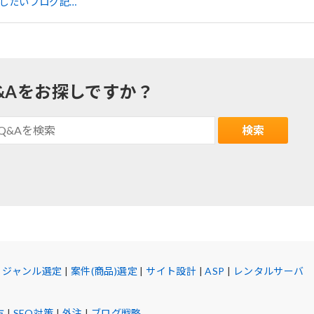
したいブログ記…
&Aをお探しですか？
|
ジャンル選定
|
案件(商品)選定
|
サイト設計
|
ASP
|
レンタルサーバ
方
|
SEO対策
|
外注
|
ブログ戦略