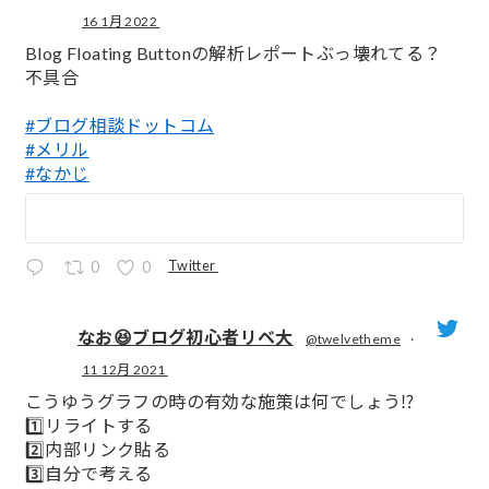
16 1月 2022
;
Blog Floating Buttonの解析レポートぶっ壊れてる？
不具合
#ブログ相談ドットコム
#メリル
#なかじ
Twitter
0
0
なお😆ブログ初心者リベ大
@twelvetheme
·
11 12月 2021
;
こうゆうグラフの時の有効な施策は何でしょう⁉️
1️⃣リライトする
2️⃣内部リンク貼る
3️⃣自分で考える