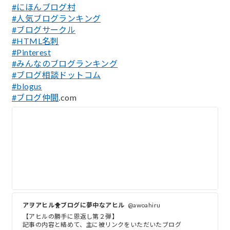
#にほんブログ村
#人気ブログランキング
#ブログサークル
#HTML名刺
#Pinterest
#みんなのブログランキング
#ブログ相談ドットコム
#blogus
#ブログ仲間
.com
アヲアヒル🐥ブログに夢中なアヒル
@awoahiru
【アヒルの勝手に恩返し第２弾】
記事の内容と絡めて、主に被リンクをいただいたブログ