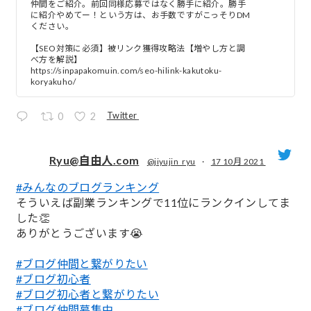
仲間をご紹介。前回同様応募ではなく勝手に紹介。勝手
に紹介やめてー！という方は、お手数ですがこっそりDM
ください。
【SEO対策に必須】被リンク獲得攻略法【増やし方と調
べ方を解説】
https://sinpapakomuin.com/seo-hilink-kakutoku-
koryakuho/
Twitter
0
2
Ryu@自由人.com
@jiyujin_ryu
·
17 10月 2021
#みんなのブログランキング
;
そういえば副業ランキングで11位にランクインしてま
した👏
ありがとうございます😭
#ブログ仲間と繋がりたい
#ブログ初心者
#ブログ初心者と繋がりたい
#ブログ仲間募集中