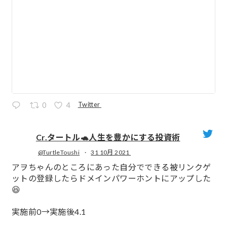
Twitter
0
4
Cr.タートル🐢人生を豊かにする投資術
@TurtleToushi
·
31 10月 2021
;
アヲちゃんのところにあった自分でできる被リンクゲ
ットの登録したらドメインパワーホントにアップした
😆
実施前0→実施後4.1