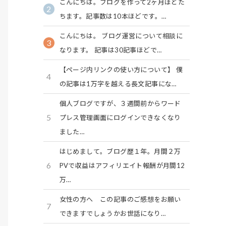
こんにちは。ブログを作って2ヶ月ほどた
2
ちます。記事数は10本ほどです。…
こんにちは。 ブログ運営について相談に
3
なります。 記事は30記事ほどで…
【ページ内リンクの使い方について】 僕
4
の記事は1万字を越える長文記事にな…
個人ブログですが、３週間前からワード
5
プレス管理画面にログインできなくなり
ました…
はじめまして。ブログ歴１年。月間２万
6
PVで収益はアフィリエイト報酬が月間12
万…
女性の方へ この記事のご感想をお願い
7
できますでしょうかお世話になり…