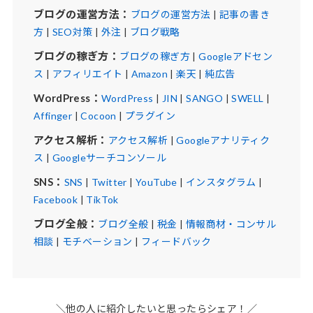
ブログの運営方法：
ブログの運営方法
|
記事の書き
方
|
SEO対策
|
外注
|
ブログ戦略
ブログの稼ぎ方：
ブログの稼ぎ方
|
Googleアドセン
ス
|
アフィリエイト
|
Amazon
|
楽天
|
純広告
WordPress：
WordPress
|
JIN
|
SANGO
|
SWELL
|
Affinger
|
Cocoon
|
プラグイン
アクセス解析：
アクセス解析
|
Googleアナリティク
ス
|
Googleサーチコンソール
SNS：
SNS
|
Twitter
|
YouTube
|
インスタグラム
|
Facebook
|
TikTok
ブログ全般：
ブログ全般
|
税金
|
情報商材・コンサル
相談
|
モチベーション
|
フィードバック
＼他の人に紹介したいと思ったらシェア！／