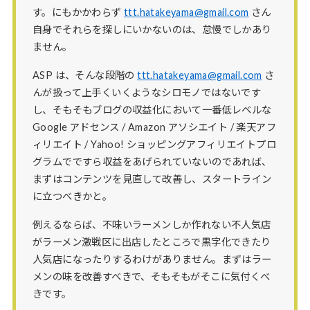
す。にもかかわらず
ttt.hatakeyama@gmail.com
さん
自身でそれらを探しにいかないのは、怠慢でしかあり
ません。
ASP は、そんな段階の
ttt.hatakeyama@gmail.com
さ
んが扱って上手くいくようなシロモノではないです
し、そもそもブログの収益化において一番低レベルな
Google アドセンス / Amazon アソシエイト / 楽天アフ
ィリエイト / Yahoo! ショッピングアフィリエイトプロ
グラムでですら収益をあげられていないのであれば、
まずはコンテンツを見直して改善し、スタートライン
に立つべきかと。
例えるならば、不味いラーメンしか作れない不人気店
がラーメン激戦区に出店したところで黒字化できたり
人気店になったりするわけがありません。まずはラー
メンの味を改善すべきで、そもそもがそこに気付くべ
きです。