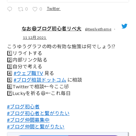
Twitter
0
0
なお😆ブログ初心者リベ大
@twelvetheme
·
11 12月 2021
;
こうゆうグラフの時の有効な施策は何でしょう⁉️
1️⃣リライトする
2️⃣内部リンク貼る
3️⃣自分で考える
4️⃣
#ウェブ職TV
見る
5️⃣
#ブログ相談ドットコム
に相談
6️⃣Twitterで相談←今ここ🤣
7️⃣Luckyを祈る😆←これ毎日
#ブログ初心者
#ブログ初心者と繋がりたい
#ブログ仲間募集中
#ブログ仲間と繋がりたい