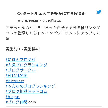
Cr.タートル🐢人生を豊かにする投資術
@TurtleToushi
·
31 10月 2021
;
アヲちゃんのところにあった自分でできる被リンクゲ
ットの登録したらドメインパワーホントにアップした
😆
実施前0→実施後4.1
#にほんブログ村
#人気ブログランキング
#ブログサークル
#HTML名刺
#Pinterest
#みんなのブログランキング
#ブログ相談ドットコム
#blogus
#ブログ仲間
.com