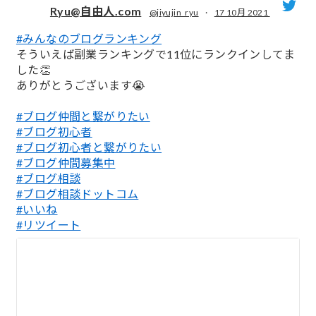
Ryu@自由人.com
@jiyujin_ryu
·
17 10月 2021
#みんなのブログランキング
;
そういえば副業ランキングで11位にランクインしてま
した👏
ありがとうございます😭
#ブログ仲間と繋がりたい
#ブログ初心者
#ブログ初心者と繋がりたい
#ブログ仲間募集中
#ブログ相談
#ブログ相談ドットコム
#いいね
#リツイート