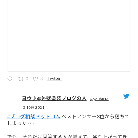
Twitter
0
3
ヨウ♪@外壁塗装ブログの人
@youbu13
·
5 10月 2021
;
#ブログ相談ドットコム
ベストアンサー3位から落ちて
しまった･･･
でも、それだけ回答する人が増えて、盛り上がってき