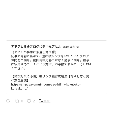
アヲアヒル🐥ブログに夢中なアヒル
@awoahiru
【アヒルの勝手に恩返し第２弾】
記事の内容と絡めて、主に被リンクをいただいたブログ
仲間をご紹介。前回同様応募ではなく勝手に紹介。勝手
に紹介やめてー！という方は、お手数ですがこっそりDM
ください。
【SEO対策に必須】被リンク獲得攻略法【増やし方と調
べ方を解説】
https://sinpapakomuin.com/seo-hilink-kakutoku-
koryakuho/
Twitter
0
2