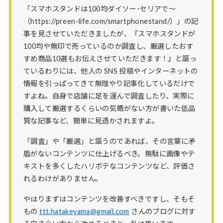
「スマホスタンドは100均ダイソー･セリアで～
（https://preen-life.com/smartphonestand/）」の記
事を見させていただきましたが、『スマホスタンドが
100均や無印で売っているのか調査し、厳選したおす
すめ商品10選もお伝えさせていただきます！』と謳っ
ているわりには、他人の SNS 投稿やインターネットの
情報を引っぱってきて無理やり記事化しているだけで
すよね。自身で店舗に足を運んで調査したり、実際に
購入して厳選するくらいの気概がない方が書いた低品
質な記事など、簡単に見透かされますよ。
「調査」や「厳選」と謳うのであれば、その言葉に矛
盾がないコンテンツに仕上げるべき。無駄に画像やテ
キストを多くしたハリボテなコンテンツなど、評価さ
れるわけがありません。
やはりまずはコンテンツを改善すべきですし、そもそ
もの
ttt.hatakeyama@gmail.com
さんのブログに対す