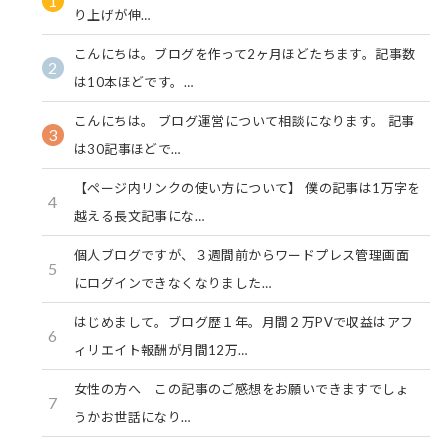
1
り上げが伸…
こんにちは。ブログを作って2ヶ月ほどたちます。記事数
2
は10本ほどです。…
こんにちは。 ブログ運営について相談になります。 記事
3
は30記事ほどで…
【ページ内リンクの使い方について】 僕の記事は1万字を
4
越える長文記事にな…
個人ブログですが、３週間前からワードプレス管理画面
5
にログインできなくなりました…
はじめまして。ブログ歴１年。月間２万PVで収益はアフ
6
ィリエイト報酬が月間12万…
女性の方へ この記事のご感想をお願いできますでしょ
7
うかお世話になり…