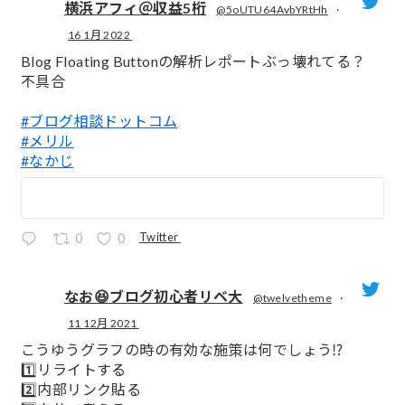
横浜アフィ＠収益5桁
@5oUTU64AvbYRtHh
·
16 1月 2022
;
Blog Floating Buttonの解析レポートぶっ壊れてる？
不具合
#ブログ相談ドットコム
#メリル
#なかじ
Twitter
0
0
なお😆ブログ初心者リベ大
@twelvetheme
·
11 12月 2021
;
こうゆうグラフの時の有効な施策は何でしょう⁉️
1️⃣リライトする
2️⃣内部リンク貼る