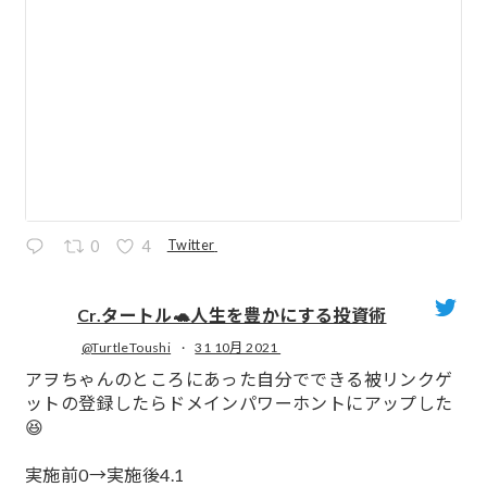
Twitter
0
4
Cr.タートル🐢人生を豊かにする投資術
@TurtleToushi
·
31 10月 2021
;
アヲちゃんのところにあった自分でできる被リンクゲ
ットの登録したらドメインパワーホントにアップした
😆
実施前0→実施後4.1