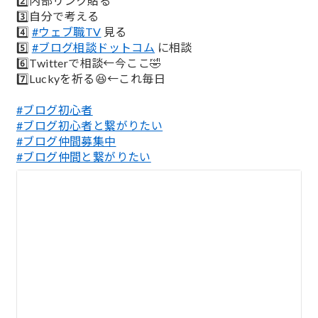
2️⃣内部リンク貼る
3️⃣自分で考える
4️⃣
#ウェブ職TV
見る
5️⃣
#ブログ相談ドットコム
に相談
6️⃣Twitterで相談←今ここ🤣
7️⃣Luckyを祈る😆←これ毎日
#ブログ初心者
#ブログ初心者と繋がりたい
#ブログ仲間募集中
#ブログ仲間と繋がりたい