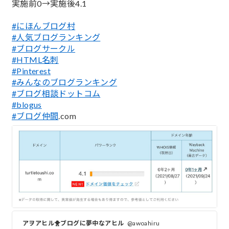
実施前0→実施後4.1
#にほんブログ村
#人気ブログランキング
#ブログサークル
#HTML名刺
#Pinterest
#みんなのブログランキング
#ブログ相談ドットコム
#blogus
#ブログ仲間
.com
アヲアヒル🐥ブログに夢中なアヒル
@awoahiru