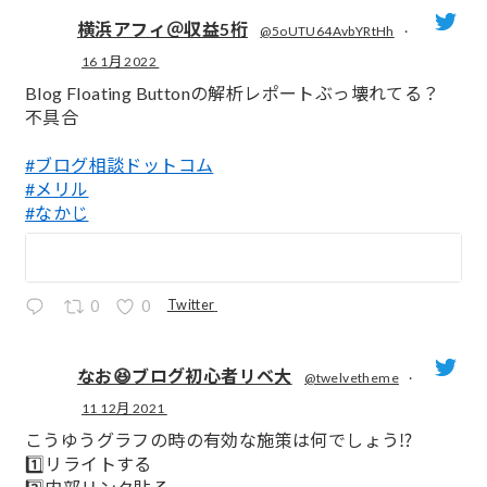
横浜アフィ＠収益5桁
@5oUTU64AvbYRtHh
·
16 1月 2022
;
Blog Floating Buttonの解析レポートぶっ壊れてる？
不具合
#ブログ相談ドットコム
#メリル
#なかじ
Twitter
0
0
なお😆ブログ初心者リベ大
@twelvetheme
·
11 12月 2021
;
こうゆうグラフの時の有効な施策は何でしょう⁉️
1️⃣リライトする