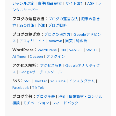
ジャンル選定
|
案件(商品)選定
|
サイト設計
|
ASP
|
レ
ンタルサーバー
ブログの運営方法：
ブログの運営方法
|
記事の書き
方
|
SEO対策
|
外注
|
ブログ戦略
ブログの稼ぎ方：
ブログの稼ぎ方
|
Googleアドセン
ス
|
アフィリエイト
|
Amazon
|
楽天
|
純広告
WordPress：
WordPress
|
JIN
|
SANGO
|
SWELL
|
Affinger
|
Cocoon
|
プラグイン
アクセス解析：
アクセス解析
|
Googleアナリティク
ス
|
Googleサーチコンソール
SNS：
SNS
|
Twitter
|
YouTube
|
インスタグラム
|
Facebook
|
TikTok
ブログ全般：
ブログ全般
|
税金
|
情報商材・コンサル
相談
|
モチベーション
|
フィードバック