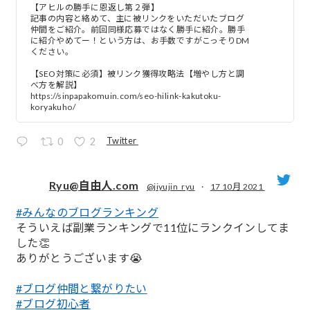
【アヒルの勝手に恩返し第２弾】
記事の内容と絡めて、主に被リンクをいただいたブログ
仲間をご紹介。前回同様応募ではなく勝手に紹介。勝手
に紹介やめてー！という方は、お手数ですがこっそりDM
ください。
【SEO対策に必須】被リンク獲得攻略法【増やし方と調
べ方を解説】
https://sinpapakomuin.com/seo-hilink-kakutoku-
koryakuho/
Twitter
0
2
Ryu@自由人.com
@jiyujin_ryu
·
17 10月 2021
#みんなのブログランキング
;
そういえば副業ランキングで11位にランクインしてま
した👏
ありがとうございます😭
#ブログ仲間と繋がりたい
#ブログ初心者