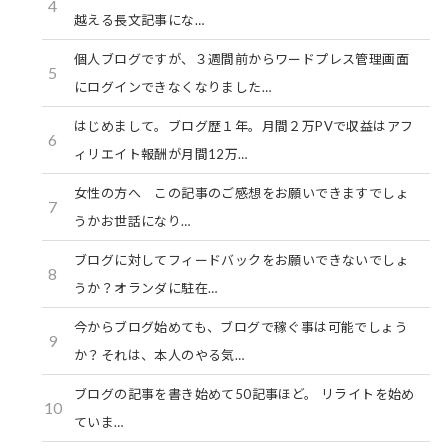
4
越える長文記事にな…
個人ブログですが、３週間前からワードプレス管理画面
5
にログインできなくなりました…
はじめまして。ブログ歴１年。月間２万PVで収益はアフ
6
ィリエイト報酬が月間12万…
女性の方へ この記事のご感想をお願いできますでしょ
7
うかお世話になり…
ブログに対してフィードバックをお願いできないでしょ
8
うか？オランダに駐在…
今からブログ始めても、ブログで稼ぐ事は可能でしょう
9
か？それは、本人のやる気…
ブログの記事を書き始めて50記事ほど。 リライトを始め
10
ていま…