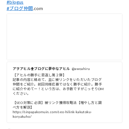
#blogus
#ブログ仲間
.com
アヲアヒル🐥ブログに夢中なアヒル
@awoahiru
【アヒルの勝手に恩返し第２弾】
記事の内容と絡めて、主に被リンクをいただいたブログ
仲間をご紹介。前回同様応募ではなく勝手に紹介。勝手
に紹介やめてー！という方は、お手数ですがこっそりDM
ください。
【SEO対策に必須】被リンク獲得攻略法【増やし方と調
べ方を解説】
https://sinpapakomuin.com/seo-hilink-kakutoku-
koryakuho/