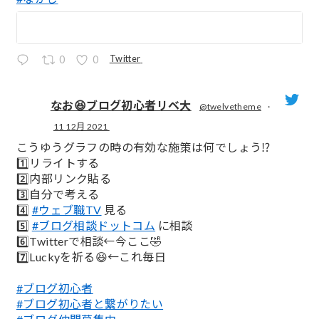
Twitter
0
0
なお😆ブログ初心者リベ大
@twelvetheme
·
11 12月 2021
;
こうゆうグラフの時の有効な施策は何でしょう⁉️
1️⃣リライトする
2️⃣内部リンク貼る
3️⃣自分で考える
4️⃣
#ウェブ職TV
見る
5️⃣
#ブログ相談ドットコム
に相談
6️⃣Twitterで相談←今ここ🤣
7️⃣Luckyを祈る😆←これ毎日
#ブログ初心者
#ブログ初心者と繋がりたい