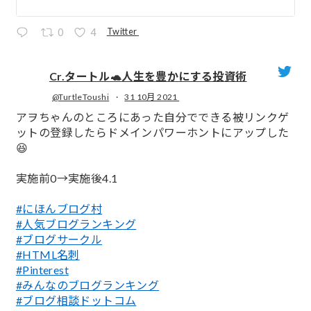
Twitter
0
4
Cr.タートル🐢人生を豊かにする投資術
@TurtleToushi
·
31 10月 2021
;
アヲちゃんのところにあった自分でできる被リンクゲ
ットの登録したらドメインパワーホントにアップした
😆
実施前0→実施後4.1
#にほんブログ村
#人気ブログランキング
#ブログサークル
#HTML名刺
#Pinterest
#みんなのブログランキング
#ブログ相談ドットコム