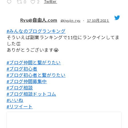
Twitter
0
2
Ryu@自由人.com
@jiyujin_ryu
·
17 10月 2021
#みんなのブログランキング
;
そういえば副業ランキングで11位にランクインしてま
した👏
ありがとうございます😭
#ブログ仲間と繋がりたい
#ブログ初心者
#ブログ初心者と繋がりたい
#ブログ仲間募集中
#ブログ相談
#ブログ相談ドットコム
#いいね
#リツイート