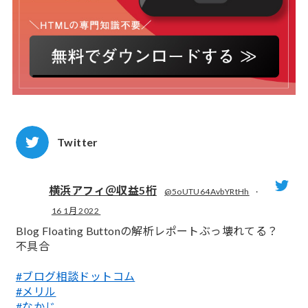
Twitter
横浜アフィ＠収益5桁
@5oUTU64AvbYRtHh
·
16 1月 2022
;
Blog Floating Buttonの解析レポートぶっ壊れてる？
不具合
#ブログ相談ドットコム
#メリル
#なかじ