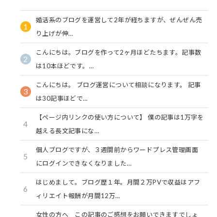
婚活系のブログを運営して2年が経ちますが、ぜんぜん売
1
り上げが伸…
こんにちは。ブログを作って2ヶ月ほどたちます。記事数
2
は10本ほどです。…
こんにちは。 ブログ運営について相談になります。 記事
3
は30記事ほどで…
【ページ内リンクの使い方について】 僕の記事は1万字を
4
越える長文記事にな…
個人ブログですが、３週間前からワードプレス管理画面
5
にログインできなくなりました…
はじめまして。ブログ歴１年。月間２万PVで収益はアフ
6
ィリエイト報酬が月間12万…
女性の方へ この記事のご感想をお願いできますでしょ