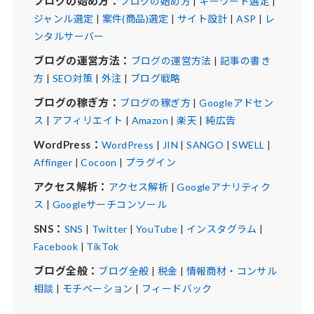
ブログの始め方：
ブログの始め方
|
キーワード選定
|
ジャンル選定
|
案件(商品)選定
|
サイト設計
|
ASP
|
レ
ンタルサーバー
ブログの運営方法：
ブログの運営方法
|
記事の書き
方
|
SEO対策
|
外注
|
ブログ戦略
ブログの稼ぎ方：
ブログの稼ぎ方
|
Googleアドセン
ス
|
アフィリエイト
|
Amazon
|
楽天
|
純広告
WordPress：
WordPress
|
JIN
|
SANGO
|
SWELL
|
Affinger
|
Cocoon
|
プラグイン
アクセス解析：
アクセス解析
|
Googleアナリティク
ス
|
Googleサーチコンソール
SNS：
SNS
|
Twitter
|
YouTube
|
インスタグラム
|
Facebook
|
TikTok
ブログ全般：
ブログ全般
|
税金
|
情報商材・コンサル
相談
|
モチベーション
|
フィードバック