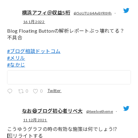
横浜アフィ＠収益5桁
@5oUTU64AvbYRtHh
·
16 1月 2022
;
Blog Floating Buttonの解析レポートぶっ壊れてる？
不具合
#ブログ相談ドットコム
#メリル
#なかじ
Twitter
0
0
なお😆ブログ初心者リベ大
@twelvetheme
·
11 12月 2021
;
こうゆうグラフの時の有効な施策は何でしょう⁉️
1️⃣リライトする