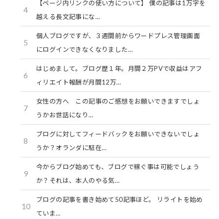
【ページ内リンクの使い方について】 僕の記事は1万字を
4
越える長文記事にな…
個人ブログですが、３週間前からワードプレス管理画面
5
にログインできなくなりました…
はじめまして。ブログ歴１年。月間２万PVで収益はアフ
6
ィリエイト報酬が月間12万…
女性の方へ この記事のご感想をお願いできますでしょ
7
うかお世話になり…
ブログに対してフィードバックをお願いできないでしょ
8
うか？オランダに駐在…
今からブログ始めても、ブログで稼ぐ事は可能でしょう
9
か？それは、本人のやる気…
ブログの記事を書き始めて50記事ほど。 リライトを始め
10
ていま…