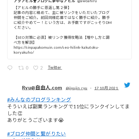
アヲアヒル🐥ブログに夢中なアヒル
@awoahiru
【アヒルの勝手に恩返し第２弾】
記事の内容と絡めて、主に被リンクをいただいたブログ
仲間をご紹介。前回同様応募ではなく勝手に紹介。勝手
に紹介やめてー！という方は、お手数ですがこっそりDM
ください。
【SEO対策に必須】被リンク獲得攻略法【増やし方と調
べ方を解説】
https://sinpapakomuin.com/seo-hilink-kakutoku-
koryakuho/
Twitter
0
2
Ryu@自由人.com
@jiyujin_ryu
·
17 10月 2021
#みんなのブログランキング
;
そういえば副業ランキングで11位にランクインしてま
した👏
ありがとうございます😭
#ブログ仲間と繋がりたい