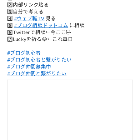
2️⃣内部リンク貼る
3️⃣自分で考える
4️⃣
#ウェブ職TV
見る
5️⃣
#ブログ相談ドットコム
に相談
6️⃣Twitterで相談←今ここ🤣
7️⃣Luckyを祈る😆←これ毎日
#ブログ初心者
#ブログ初心者と繋がりたい
#ブログ仲間募集中
#ブログ仲間と繋がりたい