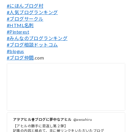
#にほんブログ村
#人気ブログランキング
#ブログサークル
#HTML名刺
#Pinterest
#みんなのブログランキング
#ブログ相談ドットコム
#blogus
#ブログ仲間
.com
アヲアヒル🐥ブログに夢中なアヒル
@awoahiru
【アヒルの勝手に恩返し第２弾】
記事の内容と絡めて、主に被リンクをいただいたブログ