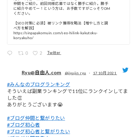
仲間をご紹介。前回同様応募ではなく勝手に紹介。勝手
に紹介やめてー！という方は、お手数ですがこっそりDM
ください。
【SEO対策に必須】被リンク獲得攻略法【増やし方と調
べ方を解説】
https://sinpapakomuin.com/seo-hilink-kakutoku-
koryakuho/
Twitter
0
2
Ryu@自由人.com
@jiyujin_ryu
·
17 10月 2021
#みんなのブログランキング
;
そういえば副業ランキングで11位にランクインしてま
した👏
ありがとうございます😭
#ブログ仲間と繋がりたい
#ブログ初心者
#ブログ初心者と繋がりたい