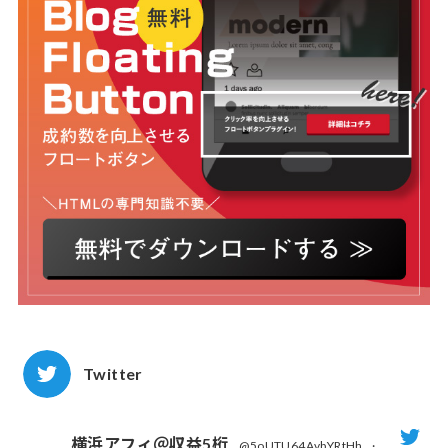
Twitter
横浜アフィ＠収益5桁
@5oUTU64AvbYRtHh
·