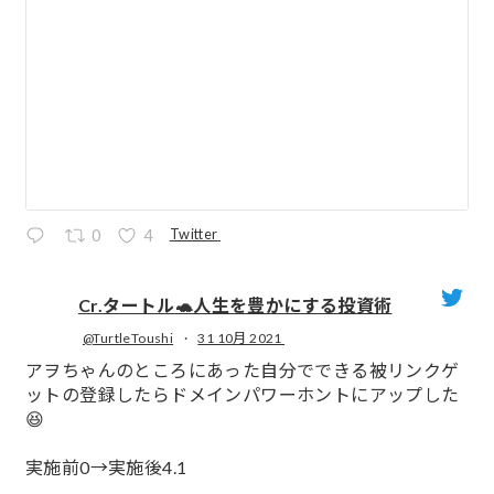
Twitter
0
4
Cr.タートル🐢人生を豊かにする投資術
@TurtleToushi
·
31 10月 2021
;
アヲちゃんのところにあった自分でできる被リンクゲ
ットの登録したらドメインパワーホントにアップした
😆
実施前0→実施後4.1