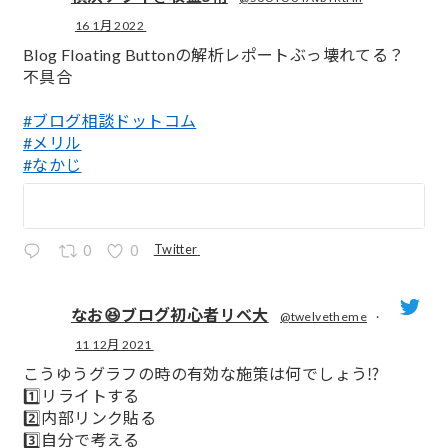
16 1月 2022
;
Blog Floating Buttonの解析レポートぶっ壊れてる？
不具合
#ブログ相談ドットコム
#メリル
#なかじ
Twitter
0
0
なお😆ブログ初心者リベ大
@twelvetheme
·
11 12月 2021
;
こうゆうグラフの時の有効な施策は何でしょう⁉️
1️⃣リライトする
2️⃣内部リンク貼る
3️⃣自分で考える