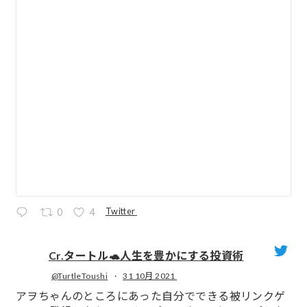
Twitter
0
4
Cr.タートル🐢人生を豊かにする投資術
@TurtleToushi
·
31 10月 2021
;
アヲちゃんのところにあった自分でできる被リンクゲ