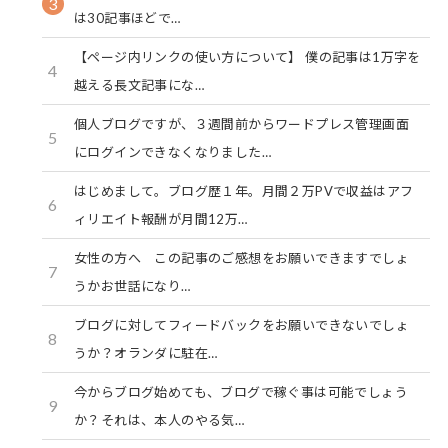
3
は30記事ほどで…
【ページ内リンクの使い方について】 僕の記事は1万字を
4
越える長文記事にな…
個人ブログですが、３週間前からワードプレス管理画面
5
にログインできなくなりました…
はじめまして。ブログ歴１年。月間２万PVで収益はアフ
6
ィリエイト報酬が月間12万…
女性の方へ この記事のご感想をお願いできますでしょ
7
うかお世話になり…
ブログに対してフィードバックをお願いできないでしょ
8
うか？オランダに駐在…
今からブログ始めても、ブログで稼ぐ事は可能でしょう
9
か？それは、本人のやる気…