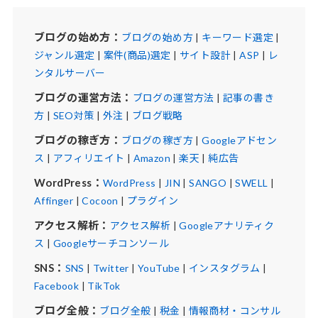
ブログの始め方：
ブログの始め方
|
キーワード選定
|
ジャンル選定
|
案件(商品)選定
|
サイト設計
|
ASP
|
レ
ンタルサーバー
ブログの運営方法：
ブログの運営方法
|
記事の書き
方
|
SEO対策
|
外注
|
ブログ戦略
ブログの稼ぎ方：
ブログの稼ぎ方
|
Googleアドセン
ス
|
アフィリエイト
|
Amazon
|
楽天
|
純広告
WordPress：
WordPress
|
JIN
|
SANGO
|
SWELL
|
Affinger
|
Cocoon
|
プラグイン
アクセス解析：
アクセス解析
|
Googleアナリティク
ス
|
Googleサーチコンソール
SNS：
SNS
|
Twitter
|
YouTube
|
インスタグラム
|
Facebook
|
TikTok
ブログ全般：
ブログ全般
|
税金
|
情報商材・コンサル