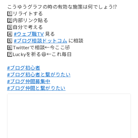
;
こうゆうグラフの時の有効な施策は何でしょう⁉️
1️⃣リライトする
2️⃣内部リンク貼る
3️⃣自分で考える
4️⃣
#ウェブ職TV
見る
5️⃣
#ブログ相談ドットコム
に相談
6️⃣Twitterで相談←今ここ🤣
7️⃣Luckyを祈る😆←これ毎日
#ブログ初心者
#ブログ初心者と繋がりたい
#ブログ仲間募集中
#ブログ仲間と繋がりたい